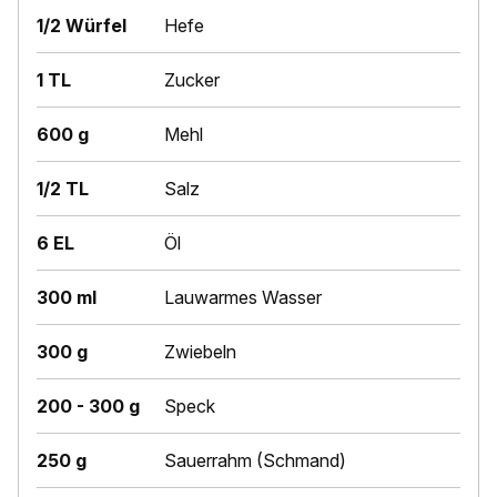
1/2 Würfel
Hefe
1 TL
Zucker
600 g
Mehl
1/2 TL
Salz
6 EL
Öl
300 ml
Lauwarmes Wasser
300 g
Zwiebeln
200 - 300 g
Speck
250 g
Sauerrahm (Schmand)