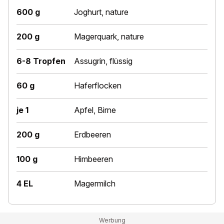
600 g
Joghurt, nature
200 g
Magerquark, nature
6-8 Tropfen
Assugrin, flüssig
60 g
Haferflocken
je 1
Apfel, Birne
200 g
Erdbeeren
100 g
Himbeeren
4 EL
Magermilch