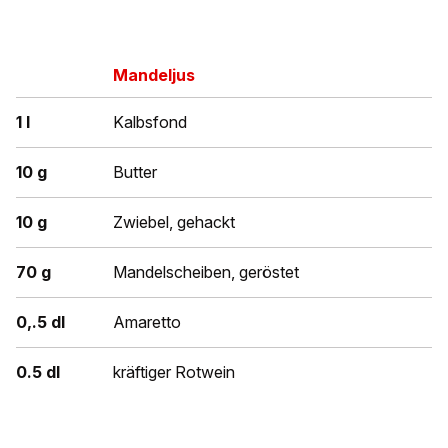
Mandeljus
1 l
Kalbsfond
10 g
Butter
10 g
Zwiebel, gehackt
70 g
Mandelscheiben, geröstet
0,.5 dl
Amaretto
0.5 dl
kräftiger Rotwein