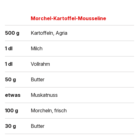
Morchel-Kartoffel-Mousseline
500 g
Kartoffeln, Agria
1 dl
Milch
1 dl
Vollrahm
50 g
Butter
etwas
Muskatnuss
100 g
Morcheln, frisch
30 g
Butter