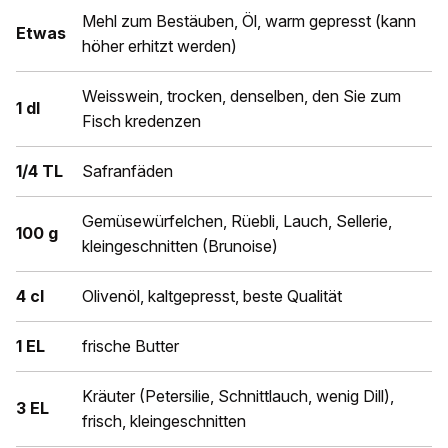
Mehl zum Bestäuben, Öl, warm gepresst (kann
Etwas
höher erhitzt werden)
Weisswein, trocken, denselben, den Sie zum
1 dl
Fisch kredenzen
1/4 TL
Safranfäden
Gemüsewürfelchen, Rüebli, Lauch, Sellerie,
100 g
kleingeschnitten (Brunoise)
4 cl
Olivenöl, kaltgepresst, beste Qualität
1 EL
frische Butter
Kräuter (Petersilie, Schnittlauch, wenig Dill),
3 EL
frisch, kleingeschnitten