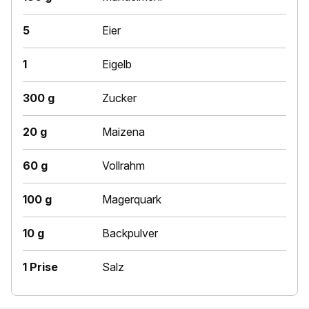
5
Eier
1
Eigelb
300 g
Zucker
20 g
Maizena
60 g
Vollrahm
100 g
Magerquark
10 g
Backpulver
1 Prise
Salz