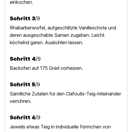
einkochen.
Schritt
3
/
9
Rhabarberwürfel, aufgeschlitzte Vanilleschote und
deren ausgeschabte Samen zugeben. Leicht
köchelnd garen. Auskühlen lassen.
Schritt
4
/
9
B
ackofen auf 175 Grad vorheizen.
Schritt
5
/
9
S
ämtliche Zutaten für den Clafoutis-Teig miteinander
verrühren.
Schritt
6
/
9
J
eweils etwas Teig in individuelle Förmchen von