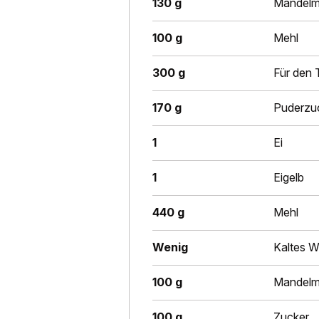
130 g
Mandelm
100 g
Mehl
300 g
Für den T
170 g
Puderzu
1
Ei
1
Eigelb
440 g
Mehl
Wenig
Kaltes W
100 g
Mandelm
100 g
Zucker