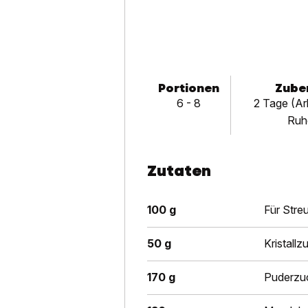
Portionen
Zuber
6 - 8
2 Tage (Arb
Ruhe
Zutaten
100 g
Für Streu
50 g
Kristallz
170 g
Puderzu