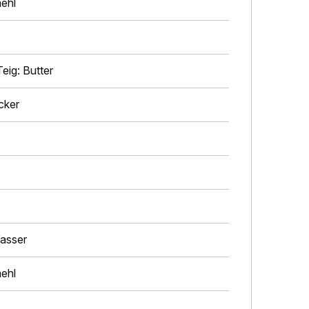
ehl
eig: Butter
cker
asser
ehl