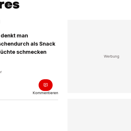
res
n
a denkt man
ischendurch als Snack
 Früchte schmecken
hr
Kommentieren