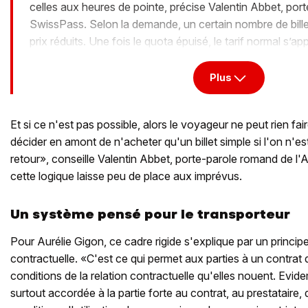
celles aux heures de pointe, précise Valentin Abbet, porte
SwissPass. Selon la demande, un certain nombre de bille
prix réduits. Une fois le quota épuisé, le tarif normal s’ap
Plus
Et si ce n'est pas possible, alors le voyageur ne peut rien fair
décider en amont de n'acheter qu'un billet simple si l'on n'es
retour», conseille Valentin Abbet, porte-parole romand de l'
cette logique laisse peu de place aux imprévus.
Un système pensé pour le transporteur
Pour Aurélie Gigon, ce cadre rigide s'explique par un principe 
contractuelle. «C'est ce qui permet aux parties à un contrat d
conditions de la relation contractuelle qu'elles nouent. Evide
surtout accordée à la partie forte au contrat, au prestataire,