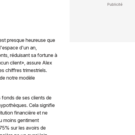
e est presque heureuse que
n l'espace d'un an,
ents, réduisant sa fortune à
ucun client», assure Alex
 chiffres trimestriels.
 de notre modèle
s fonds de ses clients de
hypothèques. Cela signifie
itution financière et ne
ou moins gentiment
,75% sur les avoirs de