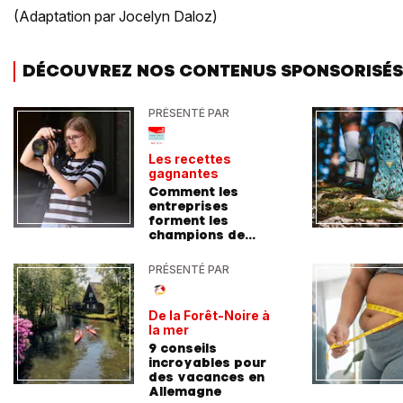
(Adaptation par Jocelyn Daloz)
DÉCOUVREZ NOS CONTENUS SPONSORISÉS
PRÉSENTÉ PAR
Les recettes
gagnantes
Comment les
entreprises
forment les
champions de
demain
PRÉSENTÉ PAR
De la Forêt-Noire à
la mer
9 conseils
incroyables pour
des vacances en
Allemagne