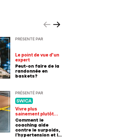
PRÉSENTÉ PAR
PRÉSENTÉ
Le point de vue d'un
Hausse d
expert
la téléph
Peut-on faire de la
Economi
randonnée en
changea
baskets?
d'abonn
PRÉSENTÉ PAR
PRÉSENTÉ
Vivre plus
Chroniqu
sainement plutôt
S’engage
qu'avaler des
Comment le
jeunes, 
médicaments
coaching aide
construi
contre le surpoids,
l'hypertension et le