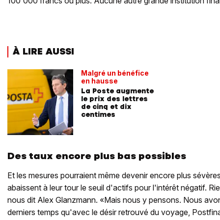
100'000 francs ou plus. Aucune autre grande institution finan
À LIRE AUSSI
Malgré un bénéfice
en hausse
La Poste augmente
le prix des lettres
de cinq et dix
centimes
Des taux encore plus bas possibles
Et les mesures pourraient même devenir encore plus sévères
abaissent à leur tour le seuil d'actifs pour l'intérêt négatif. 
nous dit Alex Glanzmann. «Mais nous y pensons. Nous avon
derniers temps qu'avec le désir retrouvé du voyage, Postfi