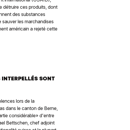
 détruire ces produits, dont
iennent des substances
e sauver les marchandises
ent américain a rejeté cette
 INTERPELLÉS SONT
ences lors de la
pas dans le canton de Berne,
rtie considérable» d'entre
el Bettschen, chef adjoint
ionalité suisse et la plupart