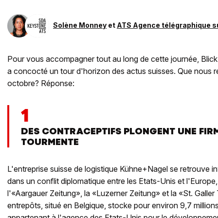
Solène Monney
et
ATS Agence télégraphique s
Pour vous accompagner tout au long de cette journée, Blick,
a concocté un tour d'horizon des actus suisses. Que nous r
octobre? Réponse:
1
DES CONTRACEPTIFS PLONGENT UNE FIRM
TOURMENTE
L'entreprise suisse de logistique Kühne+Nagel se retrouve i
dans un conflit diplomatique entre les Etats-Unis et l'Europe
l'«Aargauer Zeitung», la «Luzerner Zeitung» et la «St. Galler
entrepôts, situé en Belgique, stocke pour environ 9,7 million
appartenant à l'agence des Etats-Unis pour le développemen