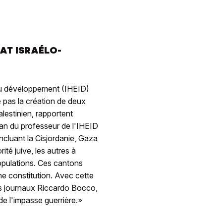
TAT ISRAÉLO-
 du développement (IHEID)
 pas la création de deux
alestinien, rapportent
lan du professeur de l'IHEID
ncluant la Cisjordanie, Gaza
ité juive, les autres à
opulations. Ces cantons
ne constitution. Avec cette
les journaux Riccardo Bocco,
de l'impasse guerrière.»