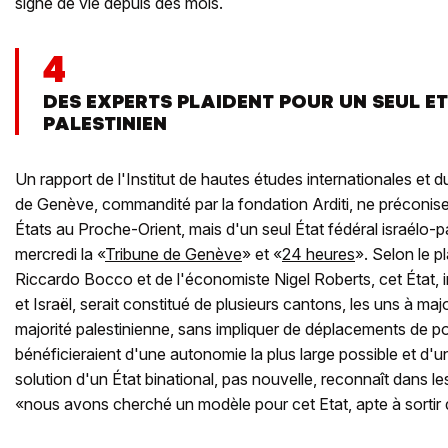
signe de vie depuis des mois.
4
DES EXPERTS PLAIDENT POUR UN SEUL E
PALESTINIEN
Un rapport de l'Institut de hautes études internationales et
de Genève, commandité par la fondation Arditi, ne préconise
États au Proche-Orient, mais d'un seul État fédéral israélo-p
mercredi la «
Tribune de Genève
» et «
24 heures
». Selon le p
Riccardo Bocco et de l'économiste Nigel Roberts, cet État, i
et Israël, serait constitué de plusieurs cantons, les uns à major
majorité palestinienne, sans impliquer de déplacements de p
bénéficieraient d'une autonomie la plus large possible et d'u
solution d'un État binational, pas nouvelle, reconnaît dans 
«nous avons cherché un modèle pour cet Etat, apte à sortir 