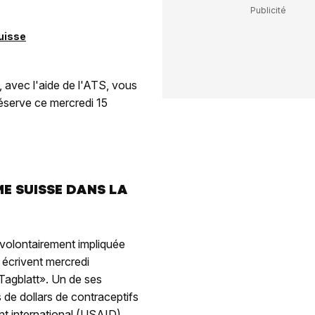
uisse
 avec l'aide de l'ATS, vous
éserve ce mercredi 15
E SUISSE DANS LA
nvolontairement impliquée
, écrivent mercredi
 Tagblatt». Un de ses
s de dollars de contraceptifs
t international (USAID),