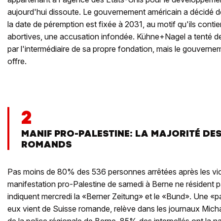
aujourd'hui dissoute. Le gouvernement américain a décidé de
la date de péremption est fixée à 2031, au motif qu'ils cont
abortives, une accusation infondée. Kühne+Nagel a tenté d
par l'intermédiaire de sa propre fondation, mais le gouvernem
offre.
2
MANIF PRO-PALESTINE: LA MAJORITÉ DES
ROMANDS
Pas moins de 80% des 536 personnes arrêtées après les viol
manifestation pro-Palestine de samedi à Berne ne résident 
indiquent mercredi la «Berner Zeitung» et le «Bund». Une «pa
eux vient de Suisse romande, relève dans les journaux Micha
de la police régionale de Berne. 85% des interpellés ont la nat