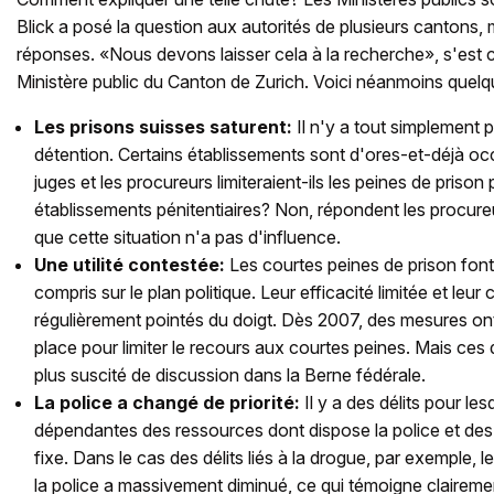
Blick a posé la question aux autorités de plusieurs cantons,
réponses. «Nous devons laisser cela à la recherche», s'est c
Ministère public du Canton de Zurich. Voici néanmoins quelqu
Les prisons suisses saturent:
Il n'y a tout simplement 
détention. Certains établissements sont d'ores-et-déjà o
juges et les procureurs limiteraient-ils les peines de priso
établissements pénitentiaires? Non, répondent les procureu
que cette situation n'a pas d'influence.
Une utilité contestée:
Les courtes peines de prison font
compris sur le plan politique. Leur efficacité limitée et leur
régulièrement pointés du doigt. Dès 2007, des mesures ont
place pour limiter le recours aux courtes peines. Mais ces d
plus suscité de discussion dans la Berne fédérale.
La police a changé de priorité:
Il y a des délits pour les
dépendantes des ressources dont dispose la police et des p
fixe. Dans le cas des délits liés à la drogue, par exemple, l
la police a massivement diminué, ce qui témoigne claire