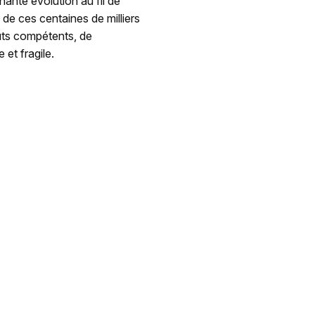
nante évolution au fil de
 de ces centaines de milliers
uts compétents, de
 et fragile.