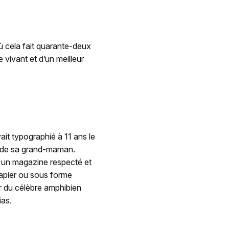
où cela fait quarante-deux
e vivant et d’un meilleur
vait typographié à 11 ans le
e de sa grand-maman.
s un magazine respecté et
papier ou sous forme
ir du célèbre amphibien
ias.