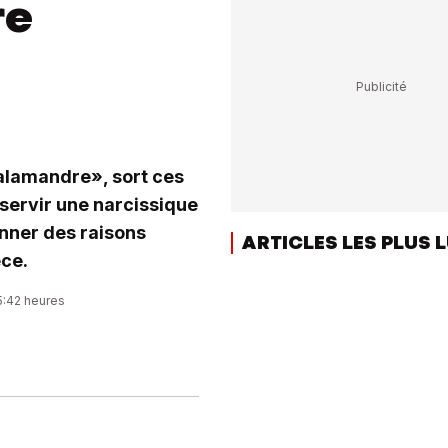
re
Salamandre», sort ces
 servir une narcissique
onner des raisons
ARTICLES LES PLUS 
èce.
5:42 heures