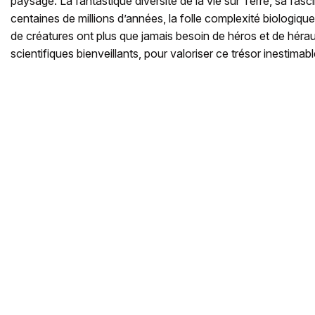
paysage. La fantastique diversité de la vie sur Terre, sa fasci
centaines de millions d’années, la folle complexité biologique
de créatures ont plus que jamais besoin de héros et de héra
scientifiques bienveillants, pour valoriser ce trésor inestimable