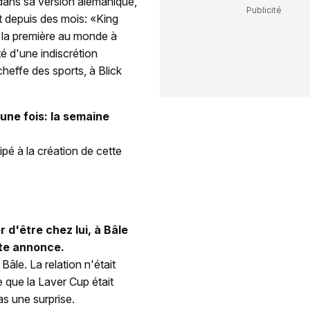
, dans sa version alémanique,
t depuis des mois: «King
é la première au monde à
té d'une indiscrétion
cheffe des sports, à Blick
 une fois: la semaine
cipé à la création de cette
 d'être chez lui, à Bâle
tte annonce.
Bâle. La relation n'était
e que la Laver Cup était
as une surprise.