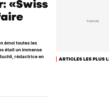
r: «Swiss
faire
en émoi toutes les
ites était un immense
 Buchli, rédactrice en
ARTICLES LES PLUS 