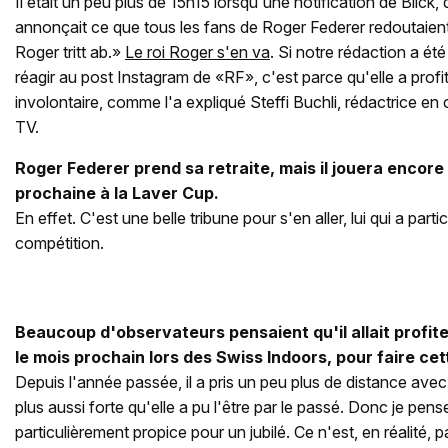
Il était un peu plus de 15h15 lorsqu'une notification de Blick
annonçait ce que tous les fans de Roger Federer redoutaien
Roger tritt ab.»
Le roi Roger s'en va
. Si notre rédaction a ét
réagir au post Instagram de «RF», c'est parce qu'elle a profi
involontaire, comme l'a expliqué Steffi Buchli, rédactrice en 
TV.
Roger Federer prend sa retraite, mais il jouera encore
prochaine à la Laver Cup.
En effet. C'est une belle tribune pour s'en aller, lui qui a parti
compétition.
Beaucoup d'observateurs pensaient qu'il allait profiter
le mois prochain lors des Swiss Indoors, pour faire ce
Depuis l'année passée, il a pris un peu plus de distance avec 
plus aussi forte qu'elle a pu l'être par le passé. Donc je pens
particulièrement propice pour un jubilé. Ce n'est, en réalité, p