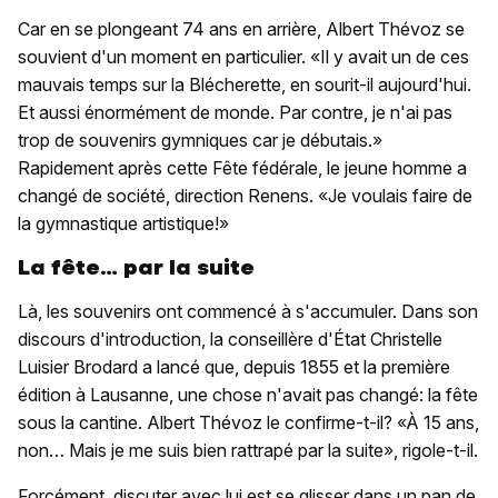
Car en se plongeant 74 ans en arrière, Albert Thévoz se
souvient d'un moment en particulier. «Il y avait un de ces
mauvais temps sur la Blécherette, en sourit-il aujourd'hui.
Et aussi énormément de monde. Par contre, je n'ai pas
trop de souvenirs gymniques car je débutais.»
Rapidement après cette Fête fédérale, le jeune homme a
changé de société, direction Renens. «Je voulais faire de
la gymnastique artistique!»
La fête… par la suite
Là, les souvenirs ont commencé à s'accumuler. Dans son
discours d'introduction, la conseillère d'État Christelle
Luisier Brodard a lancé que, depuis 1855 et la première
édition à Lausanne, une chose n'avait pas changé: la fête
sous la cantine. Albert Thévoz le confirme-t-il? «À 15 ans,
non… Mais je me suis bien rattrapé par la suite», rigole-t-il.
Forcément, discuter avec lui est se glisser dans un pan de