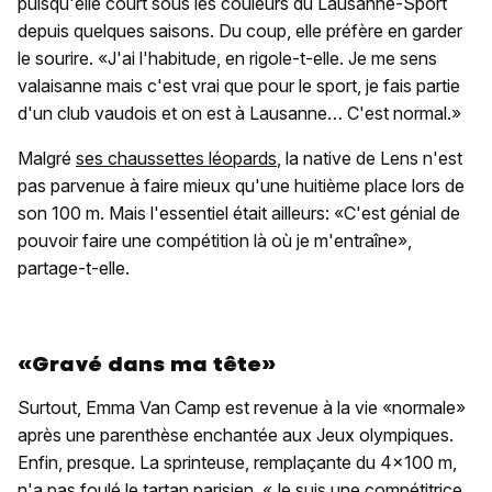
puisqu'elle court sous les couleurs du Lausanne-Sport
depuis quelques saisons. Du coup, elle préfère en garder
le sourire. «J'ai l'habitude, en rigole-t-elle. Je me sens
valaisanne mais c'est vrai que pour le sport, je fais partie
d'un club vaudois et on est à Lausanne… C'est normal.»
Malgré
ses chaussettes léopards
, la native de Lens n'est
pas parvenue à faire mieux qu'une huitième place lors de
son 100 m. Mais l'essentiel était ailleurs: «C'est génial de
pouvoir faire une compétition là où je m'entraîne»,
partage-t-elle.
«Gravé dans ma tête»
Surtout, Emma Van Camp est revenue à la vie «normale»
après une parenthèse enchantée aux Jeux olympiques.
Enfin, presque. La sprinteuse, remplaçante du 4x100 m,
n'a pas foulé le tartan parisien. «Je suis une compétitrice