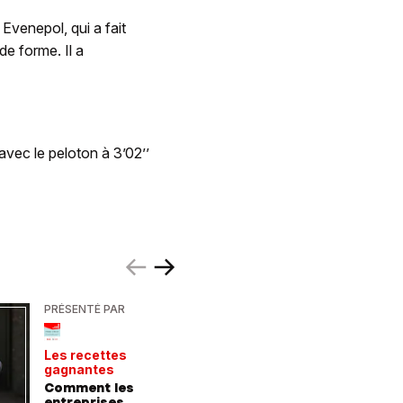
Evenepol, qui a fait
de forme. Il a
 avec le peloton à 3’02’’
PRÉSENTÉ PAR
PRÉSENTÉ
Les recettes
Le point 
gagnantes
expert
Comment les
Peut-on 
entreprises
randonn