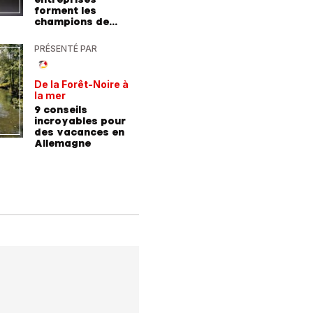
forment les
baskets
champions de
demain
PRÉSENTÉ PAR
PRÉSENTÉ
De la Forêt-Noire à
Vivre plu
la mer
sainemen
qu'avale
9 conseils
Comment
médicam
incroyables pour
coaching
des vacances en
contre l
Allemagne
l'hyperte
diabète