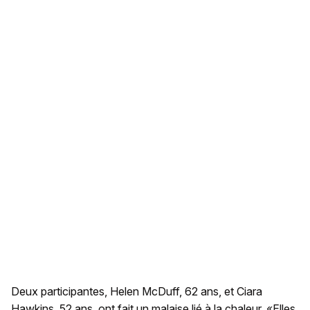
Deux participantes, Helen McDuff, 62 ans, et Ciara
Hawkins, 52 ans, ont fait un malaise lié à la chaleur. «Elles