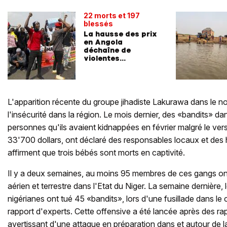
22 morts et 197
blessés
La hausse des prix
en Angola
déchaîne de
violentes
manifestations
L'apparition récente du groupe jihadiste Lakurawa dans le n
l'insécurité dans la région. Le mois dernier, des «bandits» d
personnes qu'ils avaient kidnappées en février malgré le v
33'700 dollars, ont déclaré des responsables locaux et des h
affirment que trois bébés sont morts en captivité.
Il y a deux semaines, au moins 95 membres de ces gangs ont
aérien et terrestre dans l'Etat du Niger. La semaine dernière, 
nigérianes ont tué 45 «bandits», lors d'une fusillade dans le
rapport d'experts. Cette offensive a été lancée après des r
avertissant d'une attaque en préparation dans et autour de la