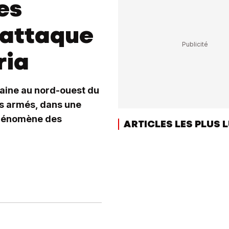
es
 attaque
ria
maine au nord-ouest du
ts armés, dans une
 phénomène des
ARTICLES LES PLUS 