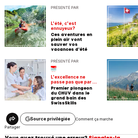
PRÉSENTÉ PAR
L'été, c'est
ennuyeux?
Ces aventures en
plein air vont
sauver vos
vacances d'été
PRÉSENTÉ PAR
L'excellence ne
passe pas que par la
voie académique
Premier plongeon
du CHUV dans le
grand bain des
SwissSkills
Source privilégiée
Comment ça marche
Partager
Vous avez trouvé une erreur?
Signalez-la