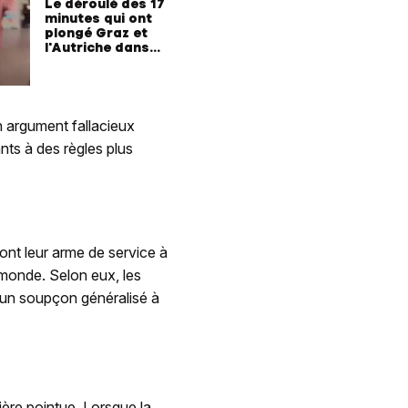
Le déroulé des 17
minutes qui ont
plongé Graz et
l'Autriche dans
l’horreur
n argument fallacieux
ts à des règles plus
 ont leur arme de service à
 monde. Selon eux, les
 un soupçon généralisé à
ière pointue. Lorsque la