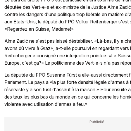
députée des Vert-e-s et ex-ministre de la Justice Alma Zad
contre les dangers d'une politique trop libérale en matière d
aux États-Unis, le député du FPÖ Volker Reifenberger s'est
«Regardez en Suisse, Madame!»
Alma Zadić ne s'est pas laissé déstabiliser. «Là-bas, il y a
avons dû vivre à Graz», a-t-elle poursuivi en regardant vers 
Reifenberger a consigné une interjection pointue: «La Suiss
Europe, c'est ça?» La politicienne des Vert-e-s n'a pas répo
La députée du FPÖ Susanne Fürst a elle-aussi directement fa
Parlement. Le pays a «la plus forte densité légale d'armes 
réserviste y a son fusil d'assaut à la maison.» Pour ensuite a
des taux les plus bas du monde en ce qui concerne les homici
violente avec utilisation d'armes à feu.»