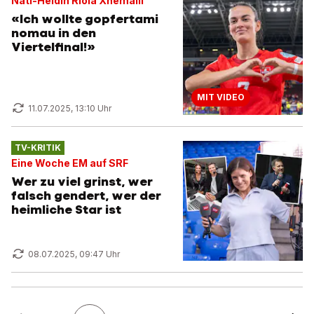
Nati-Heldin Riola Xhemaili
«Ich wollte gopfertami
nomau in den
Viertelfinal!»
MIT VIDEO
11.07.2025, 13:10 Uhr
TV-KRITIK
Eine Woche EM auf SRF
Wer zu viel grinst, wer
falsch gendert, wer der
heimliche Star ist
08.07.2025, 09:47 Uhr