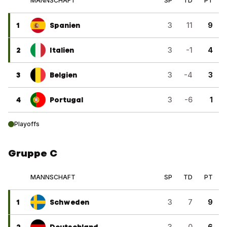
MANNSCHAFT
SP
TD
PT
1
Spanien
3
11
9
2
Italien
3
-1
4
3
Belgien
3
-4
3
4
Portugal
3
-6
1
Playoffs
Gruppe C
MANNSCHAFT
SP
TD
PT
1
Schweden
3
7
9
2
Deutschland
3
0
6