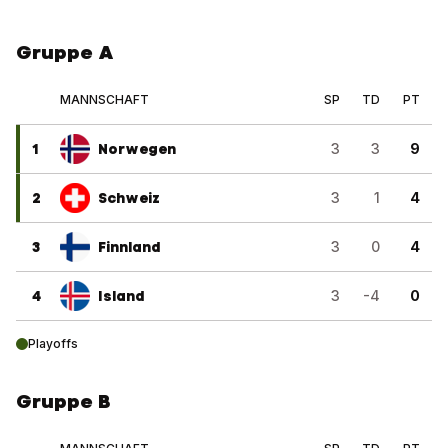
Gruppe A
MANNSCHAFT
SP
TD
PT
1
Norwegen
3
3
9
2
Schweiz
3
1
4
3
Finnland
3
0
4
4
Island
3
-4
0
Playoffs
Gruppe B