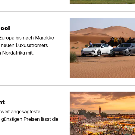
cool
 Europa bis nach Marokko
es neuen Luxusstromers
 Nordafrika mit.
ht
ltweit angesagteste
günstigen Preisen lässt die