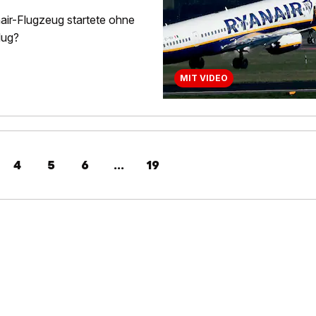
air-Flugzeug startete ohne
lug?
MIT VIDEO
4
5
6
...
19