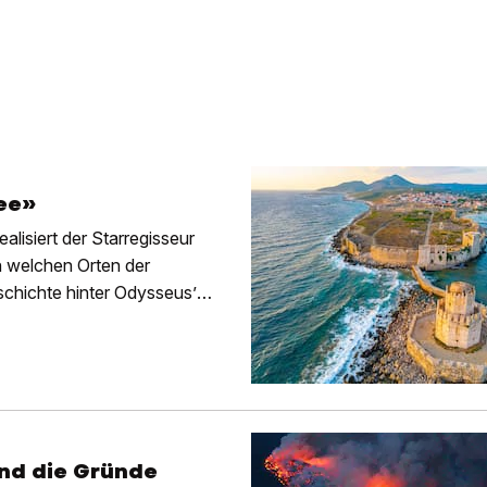
ee»
lisiert der Starregisseur
n welchen Orten der
chichte hinter Odysseus’
ind die Gründe