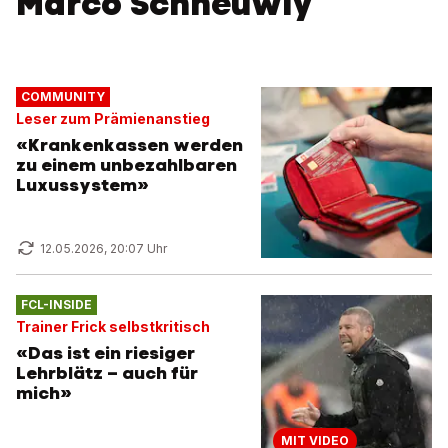
Marco Schneuwly
COMMUNITY
Leser zum Prämienanstieg
«Krankenkassen werden
zu einem unbezahlbaren
Luxussystem»
12.05.2026, 20:07 Uhr
FCL-INSIDE
Trainer Frick selbstkritisch
«Das ist ein riesiger
Lehrblätz – auch für
mich»
MIT VIDEO