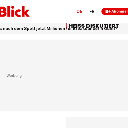
DE
FR
Abonnie
HEISS DISKUTIERT
s nach dem Spott jetzt Millionen für Breakdancerin Gunn?