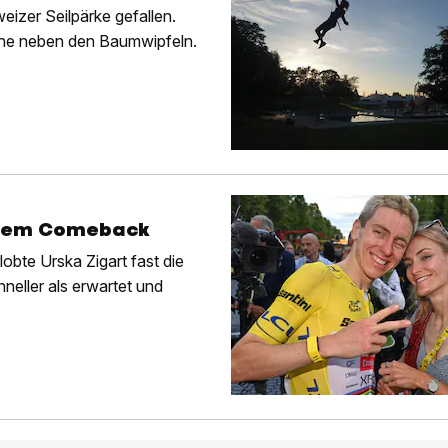
eizer Seilpärke gefallen.
öhe neben den Baumwipfeln.
ellem Comeback
obte Urska Zigart fast die
neller als erwartet und