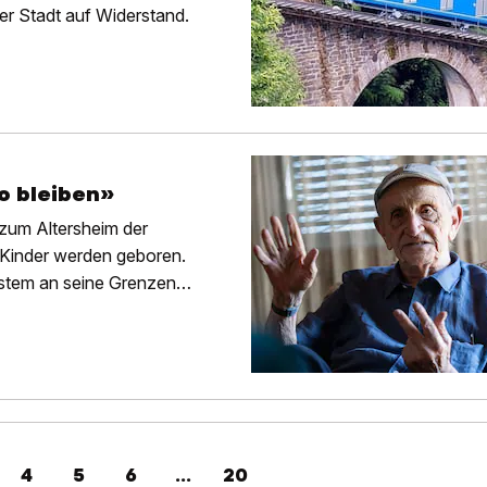
r Stadt auf Widerstand.
o bleiben»
 zum Altersheim der
r Kinder werden geboren.
ystem an seine Grenzen
4
5
6
...
20