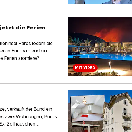
etzt die Ferien
rieninsel Paros lodern die
ten in Europa – auch in
e Ferien storniere?
MIT VIDEO
ze, verkauft der Bund ein
 es zwei Wohnungen, Büros
r Ex-Zollhäuschen