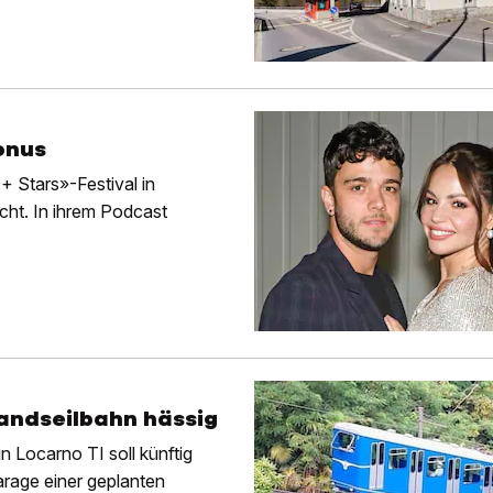
onus
 Stars»-Festival in
icht. In ihrem Podcast
andseilbahn hässig
n Locarno TI soll künftig
arage einer geplanten