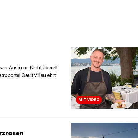
sen Ansturm. Nicht überall
roportal GaultMillau ehrt
MIT VIDEO
erzrasen