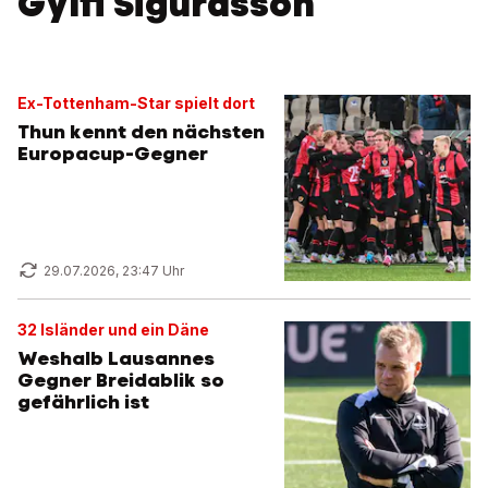
Gylfi Sigurdsson
Ex-Tottenham-Star spielt dort
Thun kennt den nächsten
Europacup-Gegner
29.07.2026, 23:47 Uhr
32 Isländer und ein Däne
Weshalb Lausannes
Gegner Breidablik so
gefährlich ist