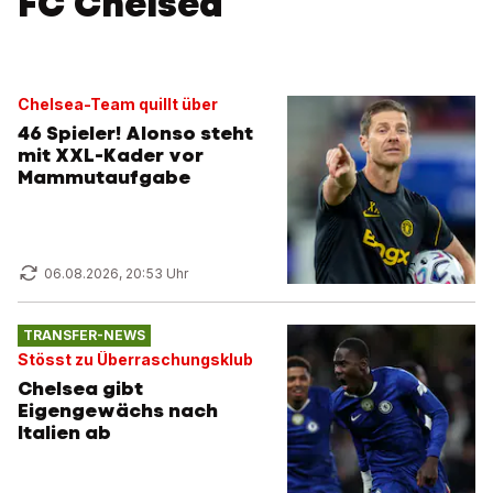
FC Chelsea
Chelsea-Team quillt über
46 Spieler! Alonso steht
mit XXL-Kader vor
Mammutaufgabe
06.08.2026, 20:53 Uhr
TRANSFER-NEWS
Stösst zu Überraschungsklub
Chelsea gibt
Eigengewächs nach
Italien ab