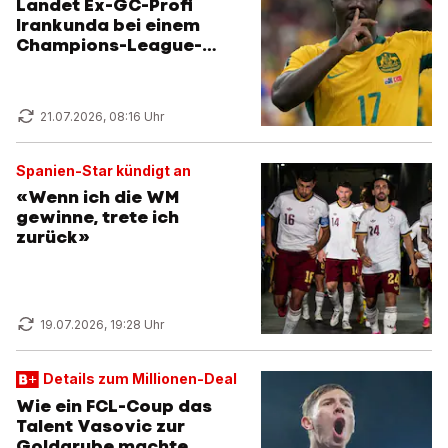
Landet Ex-GC-Profi
Irankunda bei einem
Champions-League-
Klub?
21.07.2026, 08:16 Uhr
Spanien-Star kündigt an
«Wenn ich die WM
gewinne, trete ich
zurück»
19.07.2026, 19:28 Uhr
Details zum Millionen-Deal
Wie ein FCL-Coup das
Talent Vasovic zur
Goldgrube machte