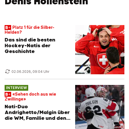
Denis Hollenstein
Platz 1 für die Silber-
Helden?
Das sind die besten
Hockey-Natis der
Geschichte
02.06.2026, 09:04 Uhr
INTERVIEW
«Sehen doch aus wie
Zwillinge»
Nati-Duo
Andrighetto/Malgin über
die WM, Familie und den
ZSC