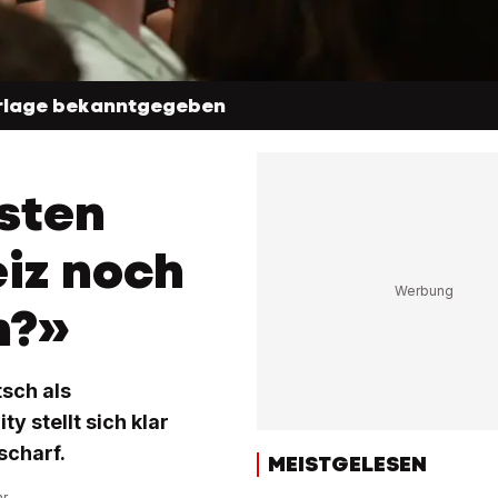
derlage bekanntgegeben
esten
eiz noch
n?»
tsch als
 stellt sich klar
scharf.
MEISTGELESEN
hr