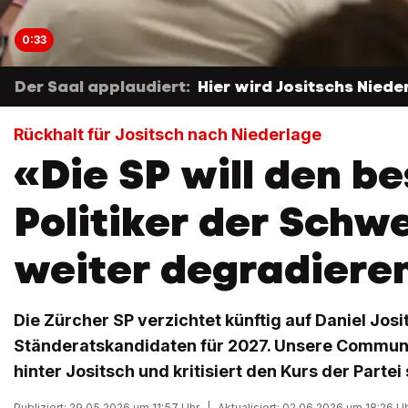
0:33
Der Saal applaudiert:
Hier wird Jositschs Nie
Rückhalt für Jositsch nach Niederlage
«Die SP will den b
Politiker der Schw
weiter degradiere
Die Zürcher SP verzichtet künftig auf Daniel Josi
Ständeratskandidaten für 2027. Unsere Community
hinter Jositsch und kritisiert den Kurs der Partei 
Publiziert: 29.05.2026 um 11:57 Uhr
|
Aktualisiert: 02.06.2026 um 18:26 U