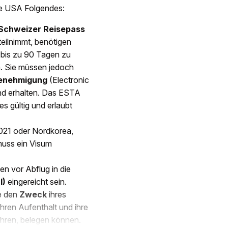
die USA Folgendes:
 Schweizer Reisepass
eilnimmt, benötigen
 bis zu 90 Tagen zu
m. Sie müssen jedoch
enehmigung
(Electronic
und erhalten. Das ESTA
s gültig und erlaubt
021 oder Nordkorea,
muss ein Visum
n vor Abflug in die
I)
eingereicht sein.
de den
Zweck
ihres
ihren Aufenthalt und ihre
hren, belegen können.