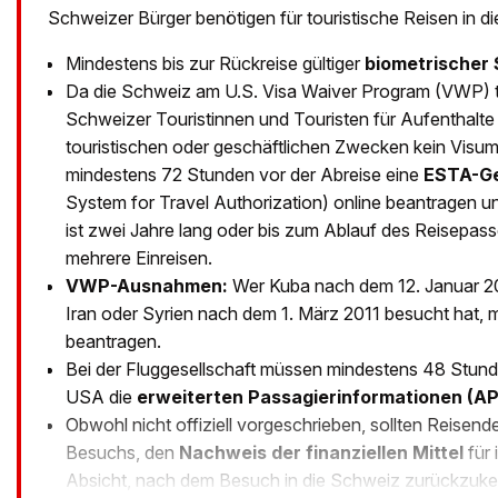
Schweizer Bürger benötigen für touristische Reisen in 
Mindestens bis zur Rückreise gültiger
biometrischer
Da die Schweiz am U.S. Visa Waiver Program (VWP) t
Schweizer Touristinnen und Touristen für Aufenthalte
touristischen oder geschäftlichen Zwecken kein Visu
mindestens 72 Stunden vor der Abreise eine
ESTA-G
System for Travel Authorization) online beantragen 
ist zwei Jahre lang oder bis zum Ablauf des Reisepasse
mehrere Einreisen.
VWP-Ausnahmen:
Wer Kuba nach dem 12. Januar 2
Iran oder Syrien nach dem 1. März 2011 besucht hat, 
beantragen.
Bei der Fluggesellschaft müssen mindestens 48 Stunde
USA die
erweiterten Passagierinformationen (AP
Obwohl nicht offiziell vorgeschrieben, sollten Reisen
Besuchs, den
Nachweis der finanziellen Mittel
für 
Absicht, nach dem Besuch in die Schweiz zurückzuke