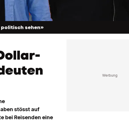
 politisch sehen»
ollar-
edeuten
ne
aben stösst auf
e bei Reisenden eine