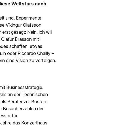
diese Weltstars nach
eit sind, Experimente
ise Víkingur Ólafsson
erst gesagt: Nein, ich will
Ólafur Elíasson mit
eues schaffen, etwas
in oder Riccardo Chailly –
ern eine Vision zu verfolgen.
it Businessstrategie.
vals an der Technischen
e als Berater zur Boston
ie Besucherzahlen der
essor für
 Jahre das Konzerthaus