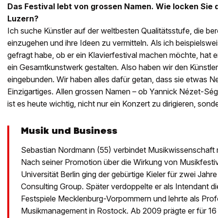
Das Festival lebt von grossen Namen. Wie locken Sie 
Luzern?
Ich suche Künstler auf der weltbesten Qualitätsstufe, die ber
einzugehen und ihre Ideen zu vermitteln. Als ich beispielswe
gefragt habe, ob er ein Klavierfestival machen möchte, hat er 
ein Gesamtkunstwerk gestalten. Also haben wir den Künstler 
eingebunden. Wir haben alles dafür getan, dass sie etwas N
Einzigartiges. Allen grossen Namen – ob Yannick Nézet-Ségu
ist es heute wichtig, nicht nur ein Konzert zu dirigieren, sond
Musik und Business
Sebastian Nordmann (55) verbindet Musikwissenschaft m
Nach seiner Promotion über die Wirkung von Musikfesti
Universität Berlin ging der gebürtige Kieler für zwei Jahr
Consulting Group. Später verdoppelte er als Intendant d
Festspiele Mecklenburg-Vorpommern und lehrte als Prof
Musikmanagement in Rostock. Ab 2009 prägte er für 16