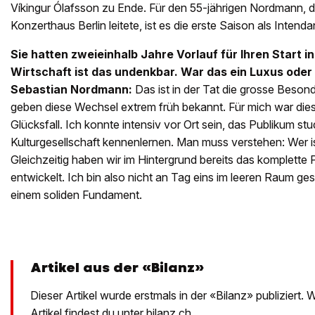
Víkingur Ólafsson zu Ende. Für den 55-jährigen Nordmann, d
Konzerthaus Berlin leitete, ist es die erste Saison als Intend
Sie hatten zweieinhalb Jahre Vorlauf für Ihren Start in
Wirtschaft ist das undenkbar. War das ein Luxus oder
Sebastian Nordmann:
Das ist in der Tat die grosse Beson
geben diese Wechsel extrem früh bekannt. Für mich war diese
Glücksfall. Ich konnte intensiv vor Ort sein, das Publikum stu
Kulturgesellschaft kennenlernen. Man muss verstehen: Wer i
Gleichzeitig haben wir im Hintergrund bereits das komplett
entwickelt. Ich bin also nicht an Tag eins im leeren Raum ges
einem soliden Fundament.
Artikel aus der «Bilanz»
Dieser Artikel wurde erstmals in der «Bilanz» publiziert.
Artikel findest du unter
bilanz.ch
.