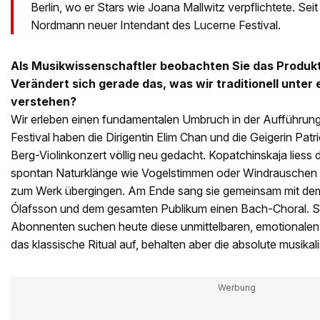
Berlin, wo er Stars wie Joana Mallwitz verpflichtete. Seit
Nordmann neuer Intendant des Lucerne Festival.
Als Musikwissenschaftler beobachten Sie das Produkt
Verändert sich gerade das, was wir traditionell unte
verstehen?
Wir erleben einen fundamentalen Umbruch in der Aufführung
Festival haben die Dirigentin Elim Chan und die Geigerin Patr
Berg-Violinkonzert völlig neu gedacht. Kopatchinskaja liess 
spontan Naturklänge wie Vogelstimmen oder Windrauschen e
zum Werk übergingen. Am Ende sang sie gemeinsam mit dem 
Ólafsson und dem gesamten Publikum einen Bach-Choral. Selb
Abonnenten suchen heute diese unmittelbaren, emotionalen 
das klassische Ritual auf, behalten aber die absolute musika