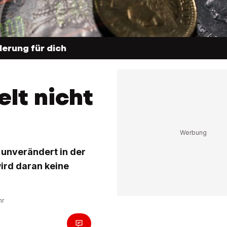
erung für dich
lt nicht
 unverändert in der
ird daran keine
hr