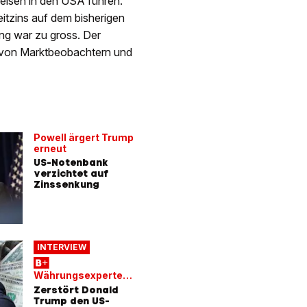
reisen in den USA führen.
itzins auf dem bisherigen
ung war zu gross. Der
d von Marktbeobachtern und
Powell ärgert Trump
erneut
US-Notenbank
verzichtet auf
Zinssenkung
INTERVIEW
Währungsexperte
warnt
Zerstört Donald
Trump den US-