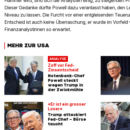
Hammer wird, sind sich die Analysten einig, zu steigenden P
Dieser Gedanke dürfte Powell dazu veranlasst haben, den Le
Niveau zu lassen. Die Furcht vor einer entgleisenden Teuer
Entscheid ist auch keine Überraschung, er wurde im Vorfel
Finanzanalystinnen so erwartet.
MEHR ZUR USA
ANALYSE
Zoff vor Fed-
Zinsentscheid
Notenbank-Chef
Powell steckt
wegen Trump in
der Zwickmühle
«Er ist ein grosser
Loser»
Trump attackiert
Fed-Chef – Börse
taucht