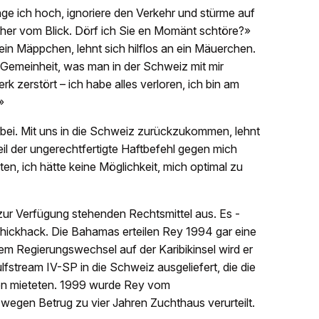
ge ich hoch, ignoriere den Verkehr und stürme auf
cher vom Blick. Dörf ich Sie en Momänt schtöre?»
sein Mäppchen, lehnt sich hilflos an ein Mäuerchen.
e Gemeinheit, was man in der Schweiz mit mir
 zerstört – ich habe alles verloren, ich bin am
»
rbei. Mit uns in die Schweiz zurückzukommen, lehnt
weil der ungerechtfertigte Haftbefehl gegen mich
en, ich hätte keine Möglichkeit, mich optimal zu
zur Verfügung stehenden Rechtsmittel aus. Es ­
shickhack. Die Bahamas erteilen Rey 1994 gar eine
nem Regierungswechsel auf der Karibikinsel wird er
lf­stream IV-SP in die Schweiz ausgeliefert, die die
en mieteten. 1999 wurde Rey vom
wegen Betrug zu vier Jahren Zuchthaus verurteilt.