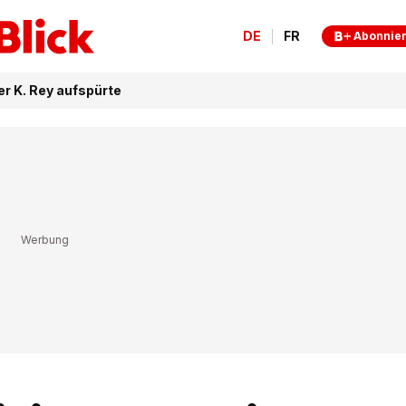
DE
FR
Abonnie
er K. Rey aufspürte