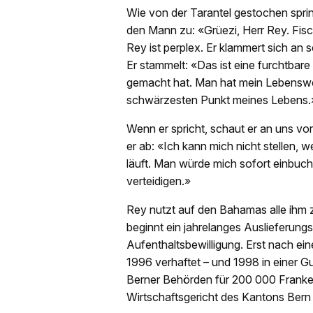
Wie von der Tarantel gestochen sprin
den Mann zu: «Grüezi, Herr Rey. Fis
Rey ist perplex. Er klammert sich an 
Er stammelt: «Das ist eine furchtbar
gemacht hat. Man hat mein Lebenswerk
schwärzesten Punkt meines Lebens.
Wenn er spricht, schaut er an uns vo
er ab: «Ich kann mich nicht stellen, 
läuft. Man würde mich sofort einbucht
verteidigen.»
Rey nutzt auf den Bahamas alle ihm 
beginnt ein jahrelanges Auslieferung
Aufenthaltsbewilligung. Erst nach ei
1996 verhaftet – und 1998 in einer Gu
Berner Behörden für 200 000 Frank
Wirtschaftsgericht des Kantons Bern 