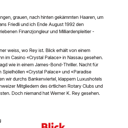
 langen, grauen, nach hinten gekämmten Haaren, um
Hans Friedli und ich Ende August 1992 den
ebenen ­Finanzjongleur und Milliardenpleitier ­
er weiss, wo Rey ist. Blick erhält von einem
 ihn im Casino «Crystal Palace» in Nassau gesehen.
Jagd wie in einem James-Bond-Thriller. Nacht für
n ­Spielhöllen «Crystal Palace» und «Paradise
fen wir durchs Bankenviertel, klappern Luxushotels
weizer Mitgliedern des örtlichen Rotary Clubs und
alisten. Doch niemand hat Werner K. Rey gesehen.
g