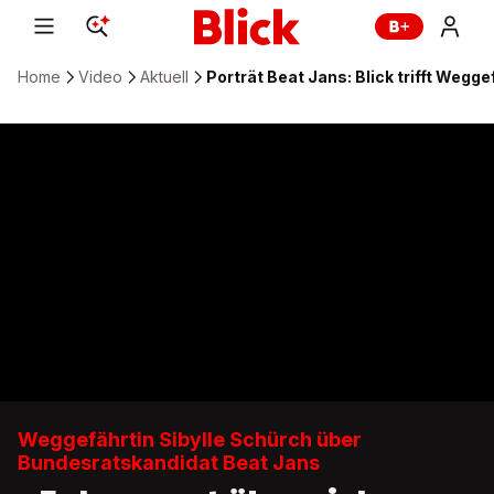
Home
Video
Aktuell
Porträt Beat Jans: Blick trifft Wegge
Weggefährtin Sibylle Schürch über
Bundesratskandidat Beat Jans