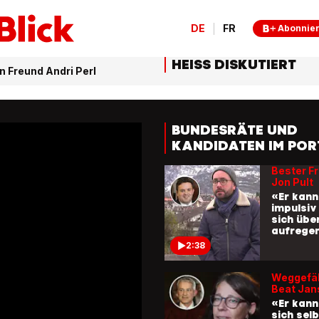
Bundesr
er vor d
DE
FR
Abonnie
1:22
HEISS DISKUTIERT
Guy Parm
en Freund Andri Perl
Porträt
Der Winz
Biden un
auftrat
BUNDESRÄTE UND
1:28
KANDIDATEN IM PO
Bester F
Jon Pult
«Er kann
impulsiv
sich übe
aufrege
2:38
Weggefäh
Beat Jan
«Er kann
sich sel