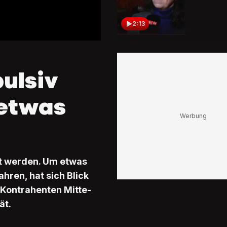
2:13
Albert Rö
Porträt
Der Öl-L
ulsiv
musste f
Klimasc
kämpfe
 etwas
1:15
Elisabet
Schneide
Sie ist d
Bundesrä
dem Jur
at werden. Um etwas
hren, hat sich Blick
1:10
 Kontrahenten Mitte-
Viola Am
ät.
Porträt
Sie ist d
Frau an 