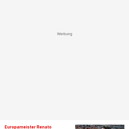
Europameister Renato