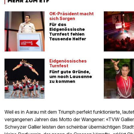
MEHR ZUM ETF
OK-Präsident macht
sich Sorgen
Für das
Eidgenössische
Turnfest fehlen
Tausende Helfer
Eidgenössisches
Turnfest
Fünf gute Gründe,
um nach Lausanne
zu kommen
Weil es in Aarau mit dem Triumph perfekt funktionierte, laute
vergangenen Jahren das Motto der Wangener: «TVW Gallier
Schwyzer Gallier leisten den scheinbar übermächtigen Stad