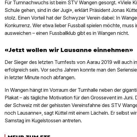
Für Turnnachwuchs ist beim STV Wangen gesorgt. «Viele Kin
Schule gehen, sind in der Jugi», erklärt Präsident Jonas Kütt
stolz. Einen Vorteil hat der Schwyzer Verein dabei: In Wange
Konkurrenz. Wer etwa lieber Fussball spielen möchte, muss 
ausweichen – einen Fussballklub gibt es in Wangen nicht.
«Jetzt wollen wir Lausanne einnehmen»
Der Sieger des letzten Turnfests von Aarau 2019 will auch 
erfolgreich sein. Vor sechs Jahren konnte man den Seriensi
in letzter Minute noch abfangen.
In Wangen hängt im Vorraum der Turnhalle neben der giganti
Plakat – als tägliche Motivation für den Grossevent im Juni.
der Schweiz mit der gehissten Vereinsfahne des STV Wangen
noch Lausanne», sagt Küttel mit einem Lächeln. Er selbst w
Samstag im Kugelstossen antreten.