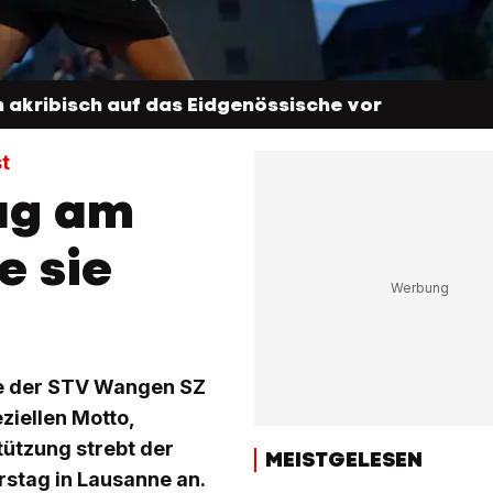
 akribisch auf das Eidgenössische vor
t
lag am
e sie
te der STV Wangen SZ
ziellen Motto,
ützung strebt der
MEISTGELESEN
rstag in Lausanne an.