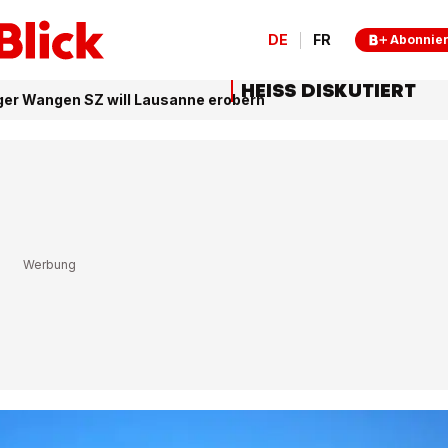
DE
FR
Abonnie
HEISS DISKUTIERT
iger Wangen SZ will Lausanne erobern