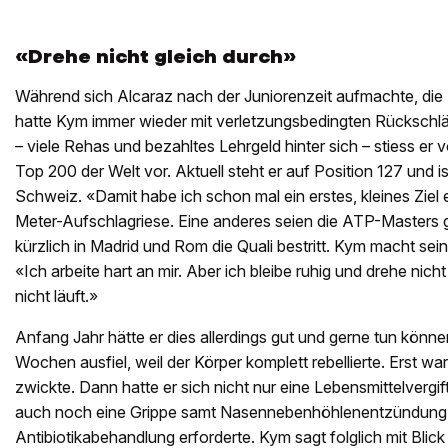
«Drehe nicht gleich durch»
Während sich Alcaraz nach der Juniorenzeit aufmachte, die 
hatte Kym immer wieder mit verletzungsbedingten Rückschl
– viele Rehas und bezahltes Lehrgeld hinter sich – stiess er 
Top 200 der Welt vor. Aktuell steht er auf Position 127 und 
Schweiz. «Damit habe ich schon mal ein erstes, kleines Ziel e
Meter-Aufschlagriese. Eine anderes seien die ATP-Masters
kürzlich in Madrid und Rom die Quali bestritt. Kym macht sei
«Ich arbeite hart an mir. Aber ich bleibe ruhig und drehe nich
nicht läuft.»
Anfang Jahr hätte er dies allerdings gut und gerne tun könne
Wochen ausfiel, weil der Körper komplett rebellierte. Erst wa
zwickte. Dann hatte er sich nicht nur eine Lebensmittelverg
auch noch eine Grippe samt Nasennebenhöhlenentzündung, 
Antibiotikabehandlung erforderte. Kym sagt folglich mit Blick