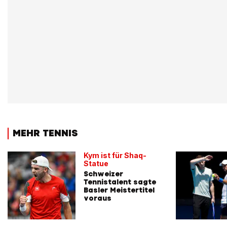
MEHR TENNIS
Kym ist für Shaq-
Statue
Schweizer
Tennistalent sagte
Basler Meistertitel
voraus