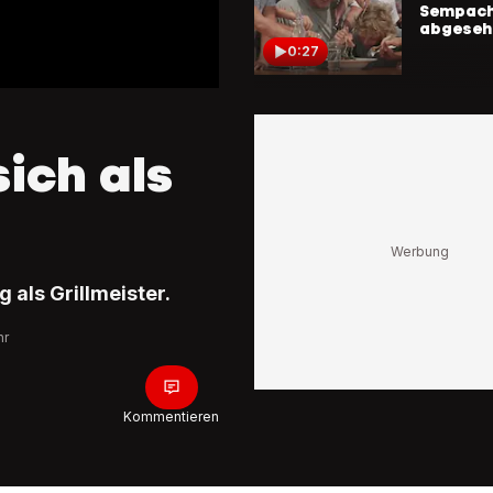
Sempach
abgeseh
0:27
Werbung f
Giger tri
Filiallei
sich als
Stucki
0:31
Werbung 
Jörg Ab
 als Grillmeister.
fliegt al
durch di
hr
0:38
Kommentieren
Werbung 
Suisse
Armon Or
sich als 