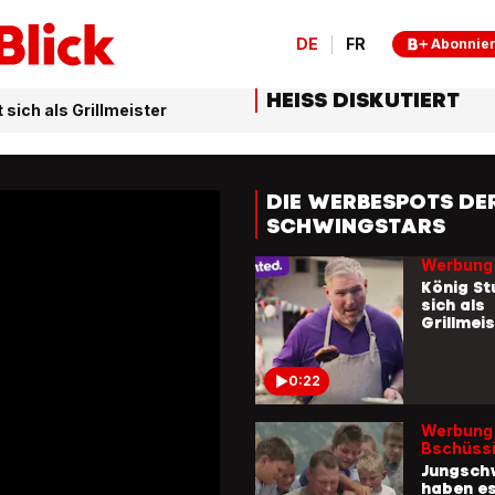
DE
FR
Abonnie
0:27
HEISS DISKUTIERT
Werbung 
 sich als Grillmeister
Mobiliar
Stauden
Walther
ihren Au
trauen
DIE WERBESPOTS DE
0:30
SCHWINGSTARS
Werbung 
König St
sich als
Grillmei
0:22
Werbung 
Bschüss
Jungsch
haben es