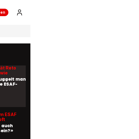
ren
über einer
uckende
mpel am
ät Reto
 wie
uggelt man
ie ESAF-
am ESAF
ft
 auch
sein?»