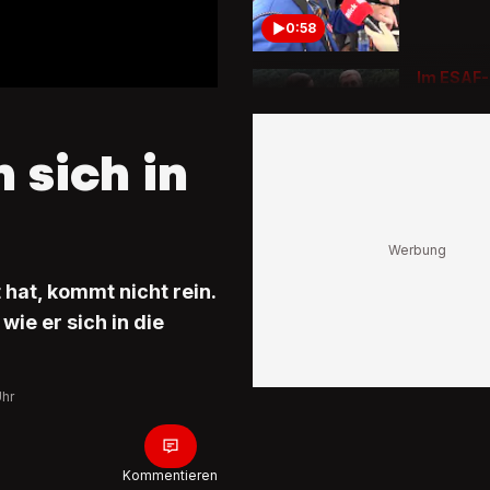
0:58
Im ESAF
Reto Sche
auf Oesc
Dritten
 sich in
3:56
OK-Präs
schwärm
«Richtig
 hat, kommt nicht rein.
Festzelt
ie er sich in die
2:49
Uhr
Kein Sch
und breit
Reto Sch
durch di
Kommentieren
ESAF-Ar