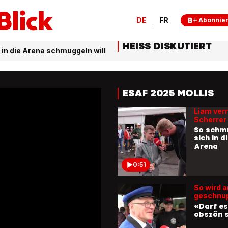
0:45
DE
FR
Abonnie
Wert von 
Million
HEISS DISKUTIERT
h in die Arena schmuggeln will
Der
beeindr
Gabente
ESAF
2:59
ESAF 2025 MOLLIS
Liam verr
Scherrer
So schm
sich in d
Arena
0:51
So wird 
geschnup
«Darf es
obszön 