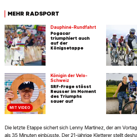
MEHR RADSPORT
Dauphiné-Rundfahrt
Pogacar
triumphiert auch
auf der
Königsetappe
Königin der Velo-
Schweiz
SRF-Frage stösst
Reusser im Moment
des Triumphs
sauer auf
MIT VIDEO
Die letzte Etappe sichert sich Lenny Martinez, der am Vorta
als 35 Minuten einbüsste. Der 21-jährige Kletterer stellt desha