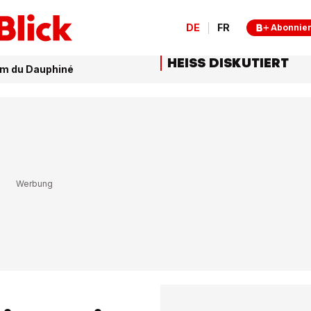
DE
FR
Abonnie
HEISS DISKUTIERT
um du Dauphiné