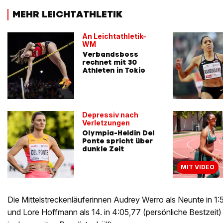
MEHR LEICHTATHLETIK
An Leichtathletik-
WM
Verbandsboss
rechnet mit 30
Athleten in Tokio
Depressiv nach
Verletzungen
Olympia-Heldin Del
Ponte spricht über
dunkle Zeit
MIT VIDEO
Die Mittelstreckenläuferinnen Audrey Werro als Neunte in 1
und Lore Hoffmann als 14. in 4:05,77 (persönliche Bestzeit)