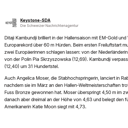
Keystone-SDA
Die Schweizer Nachrichtenagentur
Ditaji Kambundji brilliert in der Hallensaison mit EM-Gold u
Europarekord über 60 m Hürden. Beim ersten Freiluftstart m
zwei Europäerinnen schlagen lassen: von der Niederländerin
von der Polin Pia Skrzyszowska (12,69). Kambundji verpasst
(12,40) um 31 Hundertstel.
Auch Angelica Moser, die Stabhochspringerin, lanciert in Raba
nachdem sie im März an den Hallen-Weltmeisterschaften trot
Fuss Bronze gewonnen hat. Moser überspringt 4,50 m im zwe
danach aber dreimal an der Höhe von 4,63 und belegt den f
Amerikanerin Katie Moon siegt mit 4,73.