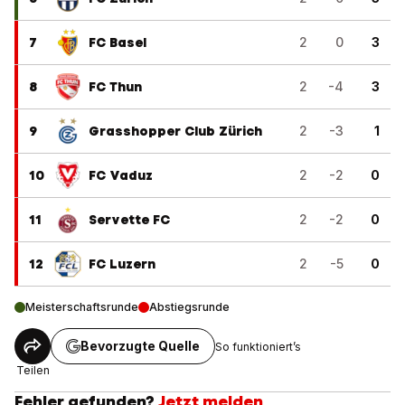
7
FC Basel
2
0
3
8
FC Thun
2
-4
3
9
Grasshopper Club Zürich
2
-3
1
10
FC Vaduz
2
-2
0
11
Servette FC
2
-2
0
12
FC Luzern
2
-5
0
Meisterschaftsrunde
Abstiegsrunde
Bevorzugte Quelle
So funktioniert’s
Teilen
Fehler gefunden?
Jetzt melden