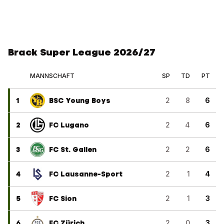
Brack Super League 2026/27
MANNSCHAFT
SP
TD
PT
1
BSC Young Boys
2
8
6
2
FC Lugano
2
4
6
3
FC St. Gallen
2
2
6
4
FC Lausanne-Sport
2
1
4
5
FC Sion
2
1
3
6
FC Zürich
2
0
3