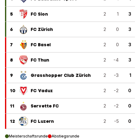
5
FC Sion
2
1
3
6
FC Zürich
2
0
3
7
FC Basel
2
0
3
8
FC Thun
2
-4
3
9
Grasshopper Club Zürich
2
-3
1
10
FC Vaduz
2
-2
0
11
Servette FC
2
-2
0
12
FC Luzern
2
-5
0
Meisterschaftsrunde
Abstiegsrunde