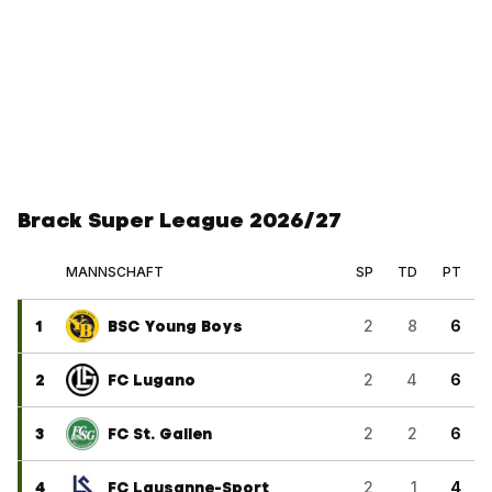
Brack Super League 2026/27
MANNSCHAFT
SP
TD
PT
1
BSC Young Boys
2
8
6
2
FC Lugano
2
4
6
3
FC St. Gallen
2
2
6
4
FC Lausanne-Sport
2
1
4