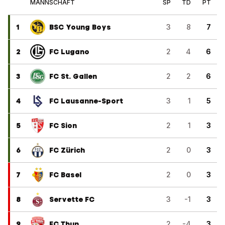
MANNSCHAFT
SP
TD
PT
1
BSC Young Boys
3
8
7
2
FC Lugano
2
4
6
3
FC St. Gallen
2
2
6
4
FC Lausanne-Sport
3
1
5
5
FC Sion
2
1
3
6
FC Zürich
2
0
3
7
FC Basel
2
0
3
8
Servette FC
3
-1
3
9
FC Thun
2
-4
3