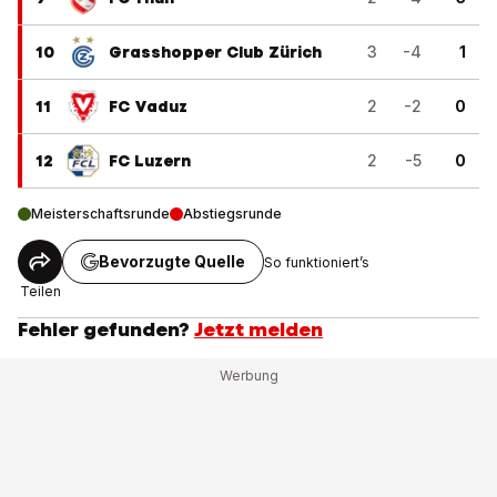
10
Grasshopper Club Zürich
3
-4
1
11
FC Vaduz
2
-2
0
12
FC Luzern
2
-5
0
Meisterschaftsrunde
Abstiegsrunde
Bevorzugte Quelle
So funktioniert’s
Teilen
Fehler gefunden?
Jetzt melden