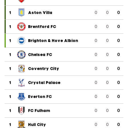
1
Aston Villa
0
0
0
1
Brentford FC
0
0
0
1
Brighton & Hove Albion
0
0
0
1
Chelsea FC
0
0
0
1
Coventry City
0
0
0
1
Crystal Palace
0
0
0
1
Everton FC
0
0
0
1
FC Fulham
0
0
0
1
Hull City
0
0
0