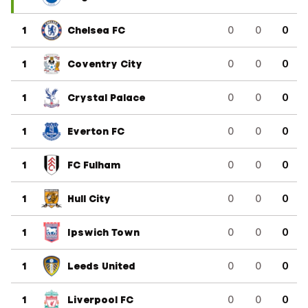
1
Chelsea FC
0
0
0
1
Coventry City
0
0
0
1
Crystal Palace
0
0
0
1
Everton FC
0
0
0
1
FC Fulham
0
0
0
1
Hull City
0
0
0
1
Ipswich Town
0
0
0
1
Leeds United
0
0
0
1
Liverpool FC
0
0
0