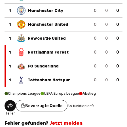
1
Manchester City
0
0
0
1
Manchester United
0
0
0
1
Newcastle United
0
0
0
1
Nottingham Forest
0
0
0
1
FC Sunderland
0
0
0
1
Tottenham Hotspur
0
0
0
Champions League
UEFA Europa League
Abstieg
Bevorzugte Quelle
So funktioniert’s
Teilen
Fehler gefunden?
Jetzt melden