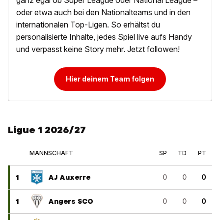
ganz egal ob Super League oder National League –
oder etwa auch bei den Nationalteams und in den
internationalen Top-Ligen. So erhältst du
personalisierte Inhalte, jedes Spiel live aufs Handy
und verpasst keine Story mehr. Jetzt followen!
Hier deinem Team folgen
Ligue 1 2026/27
MANNSCHAFT
SP
TD
PT
1
AJ Auxerre
0
0
0
1
Angers SCO
0
0
0