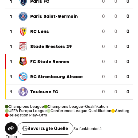
1
Paris FC
0
0
0
1
Paris Saint-Germain
0
0
0
1
RC Lens
0
0
0
1
Stade Brestois 29
0
0
0
1
FC Stade Rennes
0
0
0
1
RC Strasbourg Alsace
0
0
0
1
Toulouse FC
0
0
0
Champions League
Champions League-Qualifikation
UEFA Europa League
Conference League Qualifikation
Abstieg
Relegation Play-Offs
Bevorzugte Quelle
So funktioniert’s
Teilen