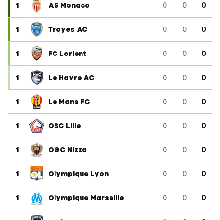
1
AS Monaco
0
0
0
1
Troyes AC
0
0
0
1
FC Lorient
0
0
0
1
Le Havre AC
0
0
0
1
Le Mans FC
0
0
0
1
OSC Lille
0
0
0
1
OGC Nizza
0
0
0
1
Olympique Lyon
0
0
0
1
Olympique Marseille
0
0
0