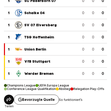
1
SC Paderborn 07
0
0
0
1
Schalke 04
0
0
0
1
SV 07 Elversberg
0
0
0
1
TSG Hoffenheim
0
0
0
1
Union Berlin
0
0
0
1
VfB Stuttgart
0
0
0
1
Werder Bremen
0
0
0
Champions League
UEFA Europa League
Conference League Qualifikation
Abstieg
Relegation Play-Offs
Bevorzugte Quelle
So funktioniert’s
Teilen