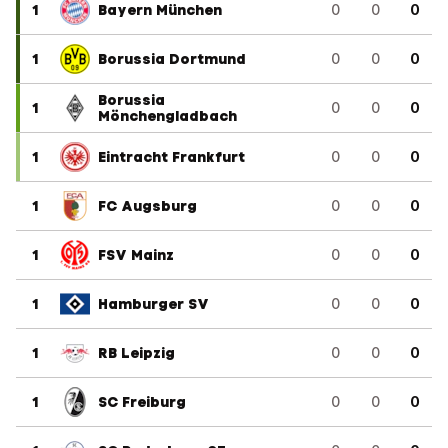
1
Bayern München
0
0
0
1
Borussia Dortmund
0
0
0
Borussia
1
0
0
0
Mönchengladbach
1
Eintracht Frankfurt
0
0
0
1
FC Augsburg
0
0
0
1
FSV Mainz
0
0
0
1
Hamburger SV
0
0
0
1
RB Leipzig
0
0
0
1
SC Freiburg
0
0
0