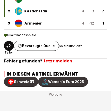
2
Kasachstan
4
3
7
3
Armenien
4
-12
1
Qualifikationsspiele
Bevorzugte Quelle
So funktioniert’s
Teilen
Fehler gefunden?
Jetzt melden
IN DIESEM ARTIKEL ERWÄHNT
Schweiz (F)
Women's Euro 2025