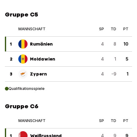
Gruppe C5
MANNSCHAFT
SP
TD
PT
1
Rumänien
4
8
10
2
Moldawien
4
1
5
3
Zypern
4
-9
1
Qualifikationsspiele
Gruppe C6
MANNSCHAFT
SP
TD
PT
1
Weißrussland
4
9
9