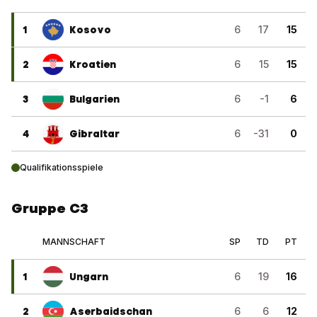
1
Kosovo
6
17
15
2
Kroatien
6
15
15
3
Bulgarien
6
-1
6
4
Gibraltar
6
-31
0
Qualifikationsspiele
Gruppe C3
MANNSCHAFT
SP
TD
PT
1
Ungarn
6
19
16
2
Aserbaidschan
6
6
12